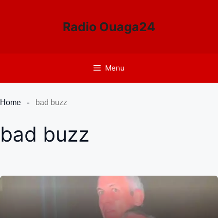
Aller
au
Radio Ouaga24
contenu
Menu
Home
bad buzz
bad buzz