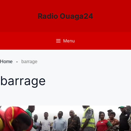
Aller
au
Radio Ouaga24
contenu
Menu
Home
barrage
barrage