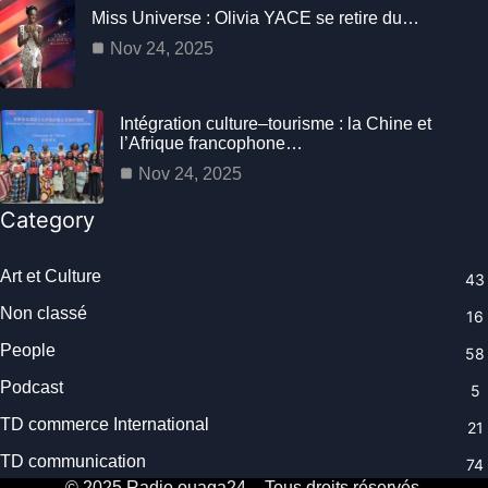
Miss Universe : Olivia YACE se retire du…
Nov 24, 2025
Intégration culture–tourisme : la Chine et
l’Afrique francophone…
Nov 24, 2025
Category
Art et Culture
43
Non classé
16
People
58
Podcast
5
TD commerce International
21
TD communication
74
© 2025 Radio.ouaga24 – Tous droits réservés.