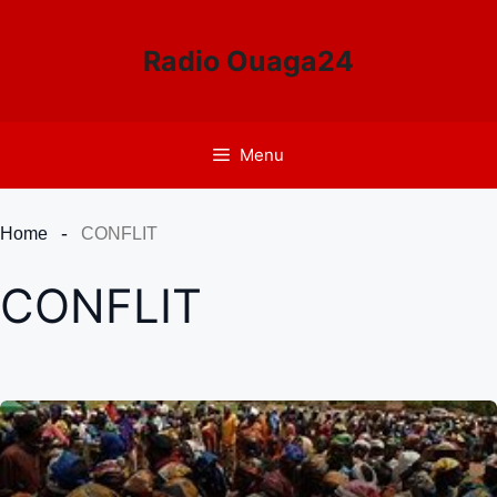
Aller
au
Radio Ouaga24
contenu
Menu
Home
CONFLIT
CONFLIT