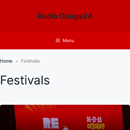
Aller
au
Radio Ouaga24
contenu
Menu
Home
Festivals
Festivals