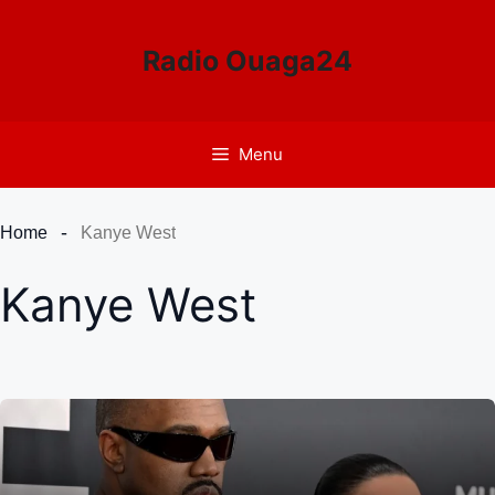
Aller
au
Radio Ouaga24
contenu
Menu
Home
Kanye West
Kanye West