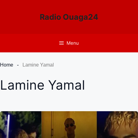
Aller
au
Radio Ouaga24
contenu
Menu
Home
Lamine Yamal
Lamine Yamal