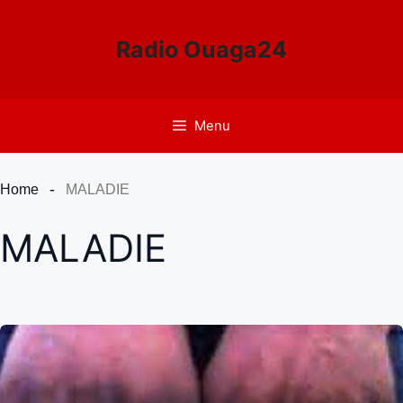
Aller
au
Radio Ouaga24
contenu
Menu
Home
MALADIE
MALADIE