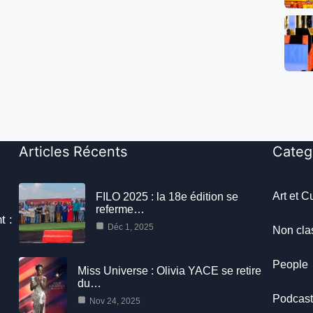
Articles Récents
Categ
Art et C
FILO 2025 : la 18e édition se
referme…
t :
Déc 1, 2025
Non cla
People
Miss Universe : Olivia YACE se retire
du…
Podcas
Nov 24, 2025