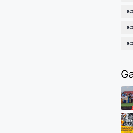
acc
acc
ac
Ga