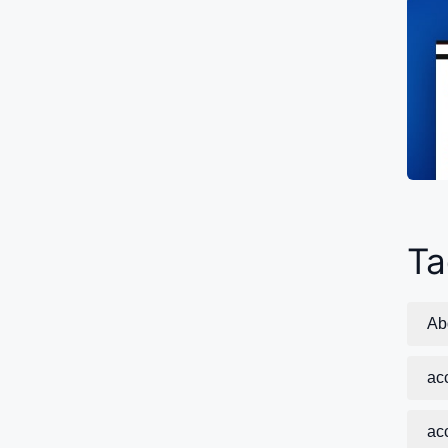
Ta
Ab
ac
acc