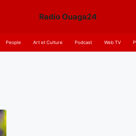
Radio Ouaga24
People
Art et Culture
Podcast
Web TV
P