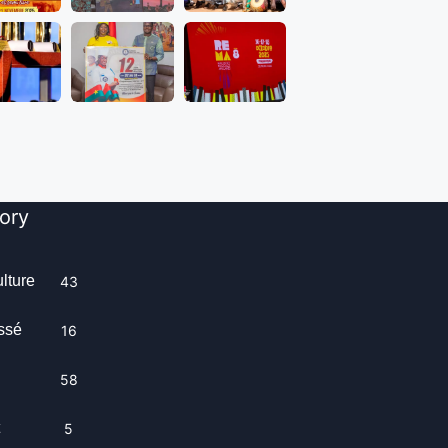
ory
ulture
43
ssé
16
58
t
5