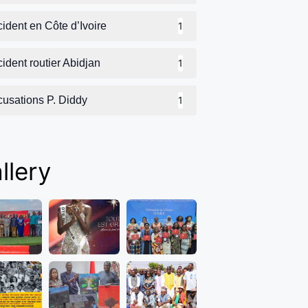
ident en Côte d’Ivoire
1
ident routier Abidjan
1
cusations P. Diddy
1
llery