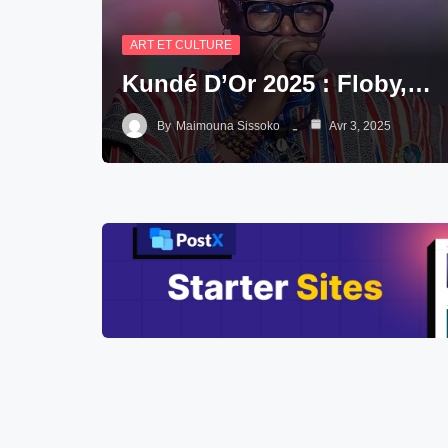
ART ET CULTURE
Kundé D’Or 2025 : Floby,…
By
Maimouna Sissoko
Avr 3, 2025