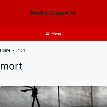
Aller
au
Radio Ouaga24
contenu
Menu
Home
mort
mort