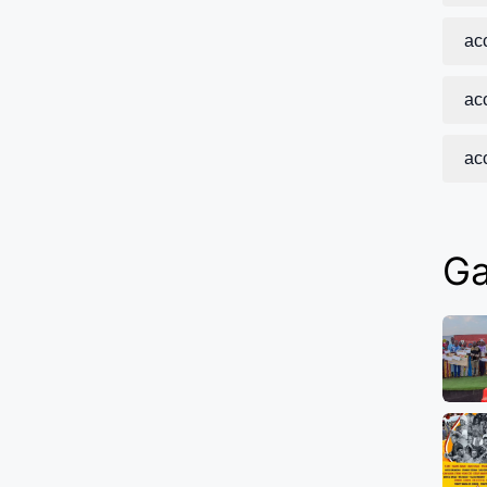
acc
acc
ac
Ga