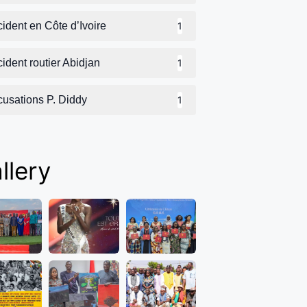
ident en Côte d’Ivoire
1
ident routier Abidjan
1
cusations P. Diddy
1
llery