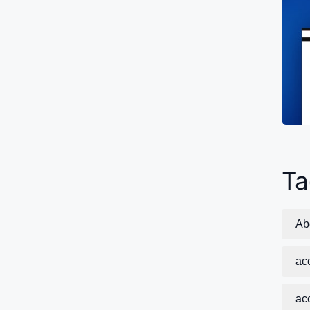
Ta
Ab
ac
acc