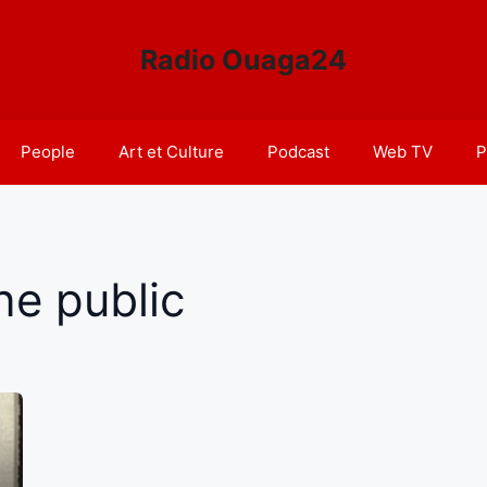
Radio Ouaga24
People
Art et Culture
Podcast
Web TV
P
ne public