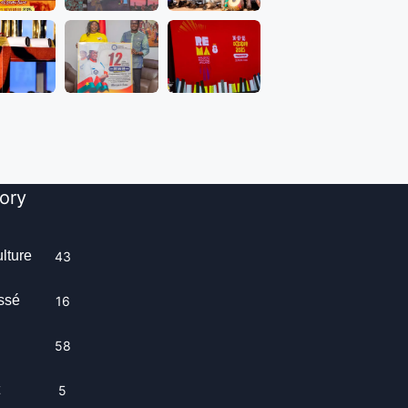
ory
ulture
43
ssé
16
58
t
5