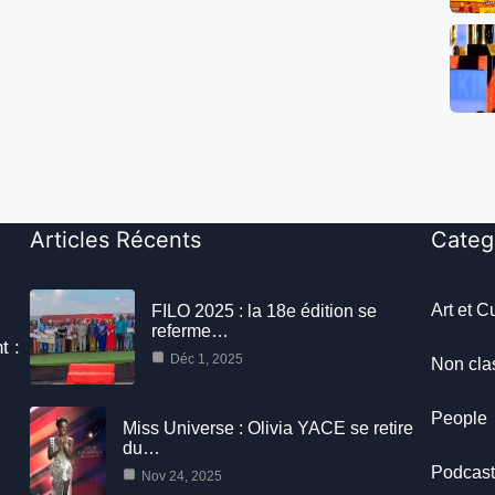
Articles Récents
Categ
Art et C
FILO 2025 : la 18e édition se
referme…
t :
Déc 1, 2025
Non cla
People
Miss Universe : Olivia YACE se retire
du…
Podcas
Nov 24, 2025