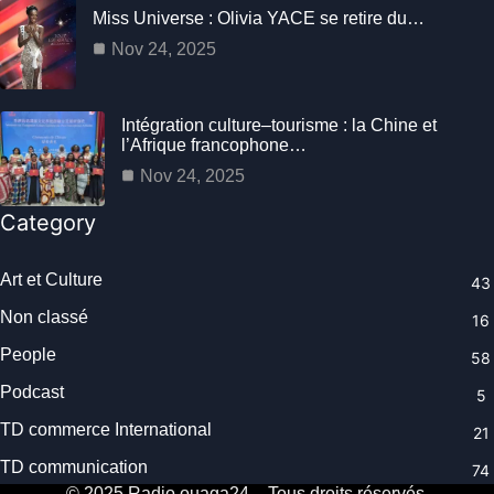
Miss Universe : Olivia YACE se retire du…
Nov 24, 2025
Intégration culture–tourisme : la Chine et
l’Afrique francophone…
Nov 24, 2025
Category
Art et Culture
43
Non classé
16
People
58
Podcast
5
TD commerce International
21
TD communication
74
© 2025 Radio.ouaga24 – Tous droits réservés.