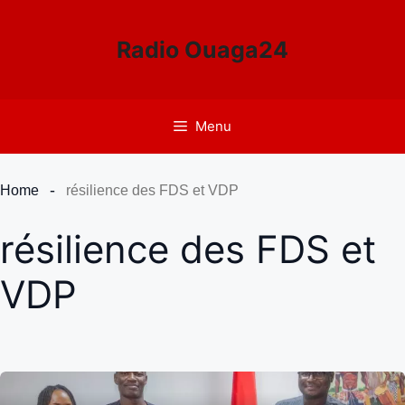
Aller
au
Radio Ouaga24
contenu
Menu
Home
résilience des FDS et VDP
résilience des FDS et
VDP