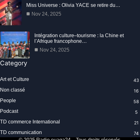
Miss Universe : Olivia YACE se retire du…
Nov 24, 2025
Intégration culture–tourisme : la Chine et
l’Afrique francophone…
Nov 24, 2025
Category
Art et Culture
43
Non classé
16
People
58
Podcast
5
TD commerce International
21
TD communication
74
© 2025 Radio.ouaga24 – Tous droits réservés.