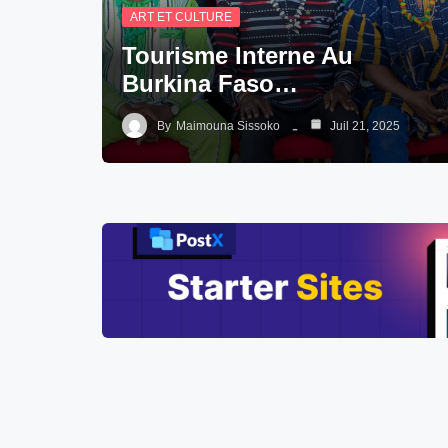
ART ET CULTURE
Tourisme Interne Au
Burkina Faso…
By
Maimouna Sissoko
Juil 21, 2025