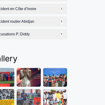
ident en Côte d’Ivoire
1
ident routier Abidjan
1
cusations P. Diddy
1
llery