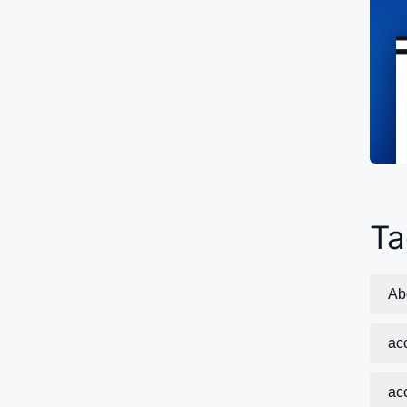
Ta
Ab
ac
acc