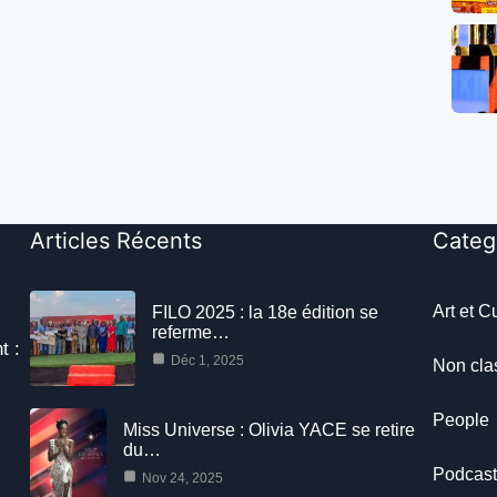
Articles Récents
Categ
Art et C
FILO 2025 : la 18e édition se
referme…
t :
Déc 1, 2025
Non cla
People
Miss Universe : Olivia YACE se retire
du…
Podcas
Nov 24, 2025