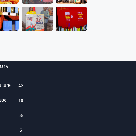
ory
ulture
43
ssé
16
58
t
5