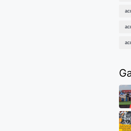
acc
acc
ac
Ga