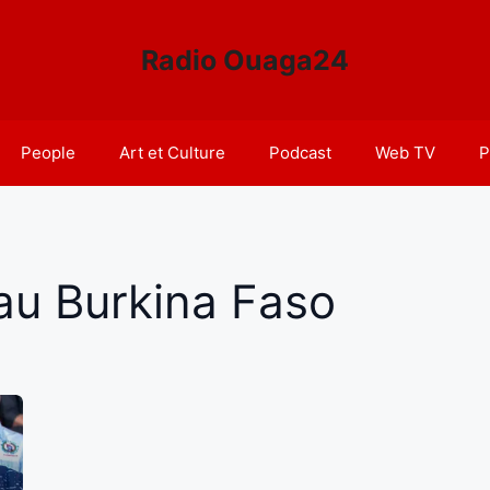
Radio Ouaga24
People
Art et Culture
Podcast
Web TV
P
 au Burkina Faso