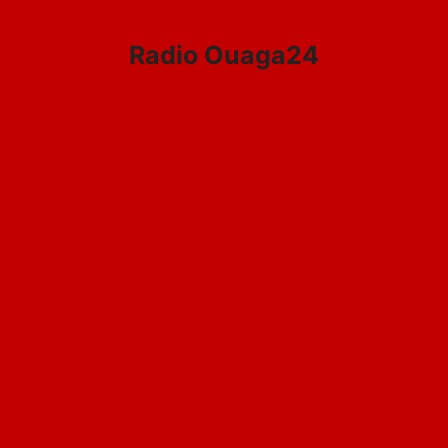
Aller
au
Radio Ouaga24
contenu