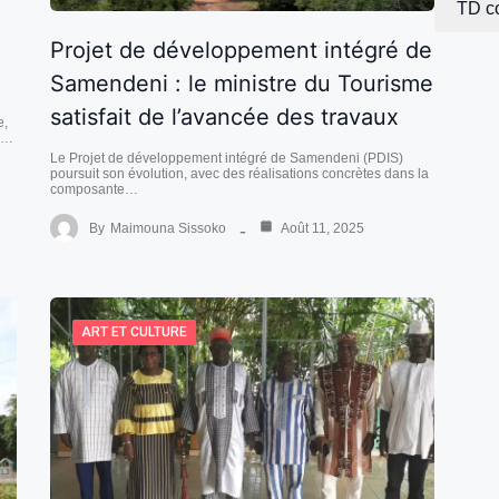
TD c
Projet de développement intégré de
Samendeni : le ministre du Tourisme
satisfait de l’avancée des travaux
e,
è.…
Le Projet de développement intégré de Samendeni (PDIS)
poursuit son évolution, avec des réalisations concrètes dans la
composante…
By
Maimouna Sissoko
Août 11, 2025
ART ET CULTURE