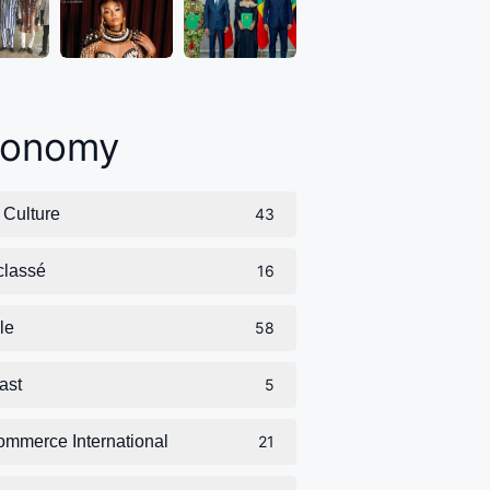
xonomy
t Culture
43
classé
16
le
58
ast
5
ommerce International
21