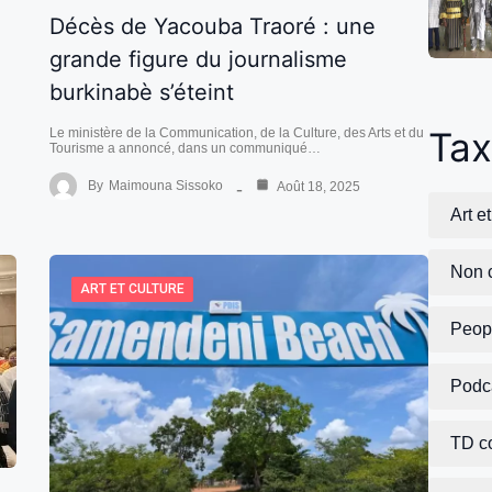
Décès de Yacouba Traoré : une
grande figure du journalisme
burkinabè s’éteint
Ta
Le ministère de la Communication, de la Culture, des Arts et du
Tourisme a annoncé, dans un communiqué…
By
Maimouna Sissoko
Août 18, 2025
Art e
Non 
ART ET CULTURE
Peop
Podc
TD c