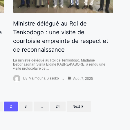
Ministre délégué au Roi de
a
Tenkodogo : une visite de
courtoisie empreinte de respect et
de reconnaissance
La ministre délégué au Roi de Tenkodogo, Madame
Bêbgnasgnan Stella Eldine KABRE/KABORE, a rendu une
visite protocolaire ce…
By
Maimouna Sissoko
Août 7, 2025
2
3
…
24
Next