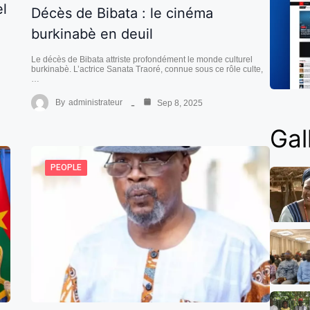
el
Décès de Bibata : le cinéma
burkinabè en deuil
Le décès de Bibata attriste profondément le monde culturel
burkinabè. L’actrice Sanata Traoré, connue sous ce rôle culte,
…
By
administrateur
Sep 8, 2025
Gal
PEOPLE