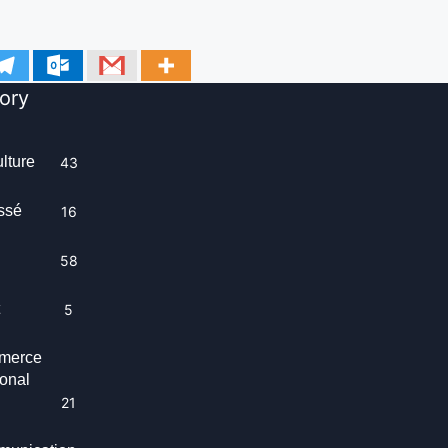
ory
ulture
43
ssé
16
58
t
5
merce
ional
21