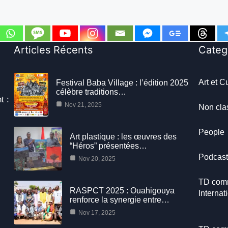
Articles Récents
Categ
Art et C
Festival Baba Village : l’édition 2025
célèbre traditions…
t :
Nov 21, 2025
Non cla
People
Art plastique : les œuvres des
“Héros” présentées…
Podcas
Nov 20, 2025
TD com
RASPCT 2025 : Ouahigouya
Internat
renforce la synergie entre…
Nov 17, 2025