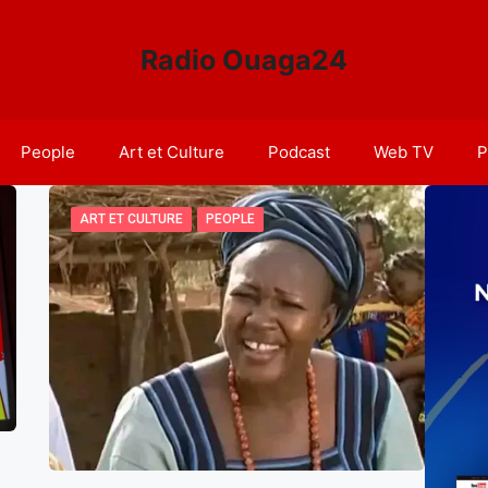
Radio Ouaga24
People
Art et Culture
Podcast
Web TV
P
ART ET CULTURE
PEOPLE