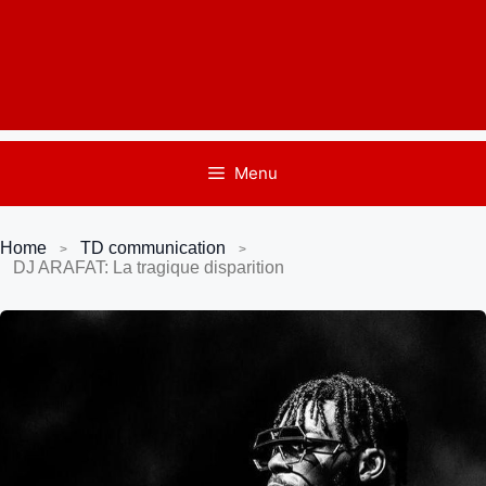
Menu
Home
TD communication
DJ ARAFAT: La tragique disparition