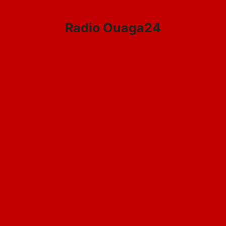
Aller
au
Radio Ouaga24
contenu