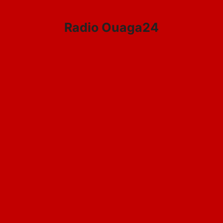
Aller
au
Radio Ouaga24
contenu