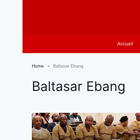
Aller
au
contenu
Accueil
Home
Baltasar Ebang
Baltasar Ebang