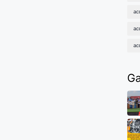
acc
acc
ac
Ga