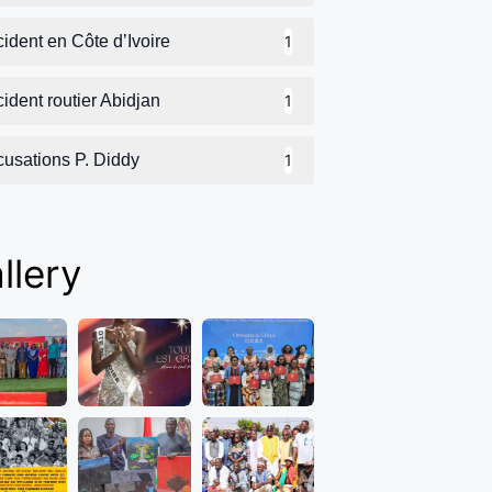
ident en Côte d’Ivoire
1
ident routier Abidjan
1
cusations P. Diddy
1
llery