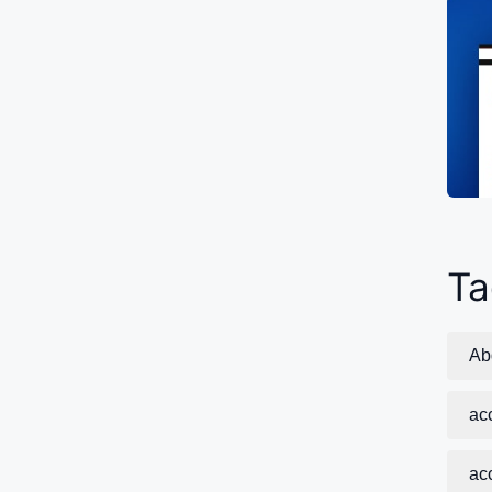
Ta
Ab
ac
acc