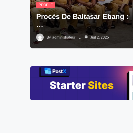
PEOPLE
Procès De Baltasar Ebang :
…
By
administrateur
Juil 2, 2025