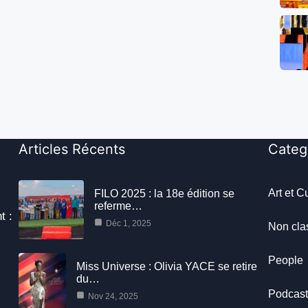
Articles Récents
Categ
Art et C
FILO 2025 : la 18e édition se
referme…
t :
Déc 1, 2025
Non cla
People
Miss Universe : Olivia YACE se retire
du…
Podcas
Nov 24, 2025