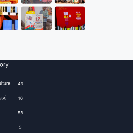
ory
ulture
43
ssé
16
58
t
5