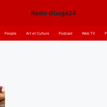
Radio Ouaga24
People
Art et Culture
Podcast
Web TV
P