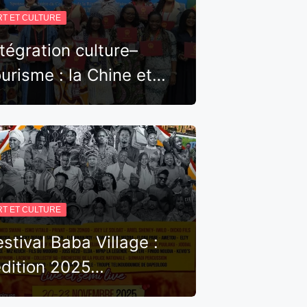
RT ET CULTURE
ntégration culture–
ourisme : la Chine et…
RT ET CULTURE
estival Baba Village :
’édition 2025…