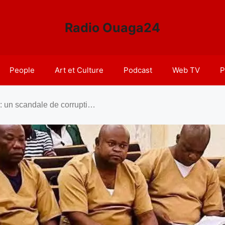
Radio Ouaga24
People
Art et Culture
Podcast
Web TV
P
Procès de Baltasar Ebang : un scandale de corruption et de vidéos intimes