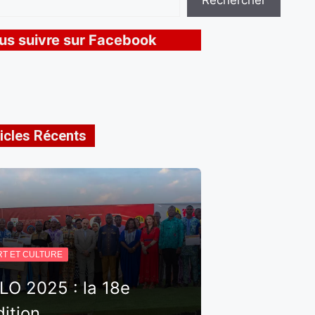
Rechercher
us suivre sur Facebook
icles Récents
RT ET CULTURE
ILO 2025 : la 18e
dition…