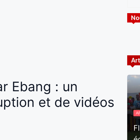
No
Art
ar Ebang : un
ption et de vidéos
A
F
é