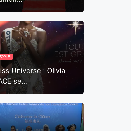
EOPLE
iss Universe : Olivia
ACE se…