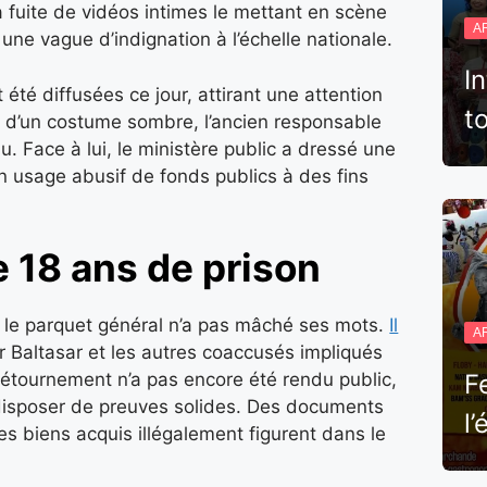
 fuite de vidéos intimes le mettant en scène
A
ne vague d’indignation à l’échelle nationale.
I
 été diffusées ce jour, attirant une attention
t
u d’un costume sombre, l’ancien responsable
. Face à lui, le ministère public a dressé une
n usage abusif de fonds publics à des fins
 18 ans de prison
, le parquet général n’a pas mâché ses mots.
Il
A
r Baltasar et les autres coaccusés impliqués
étournement n’a pas encore été rendu public,
F
t disposer de preuves solides. Des documents
l
es biens acquis illégalement figurent dans le