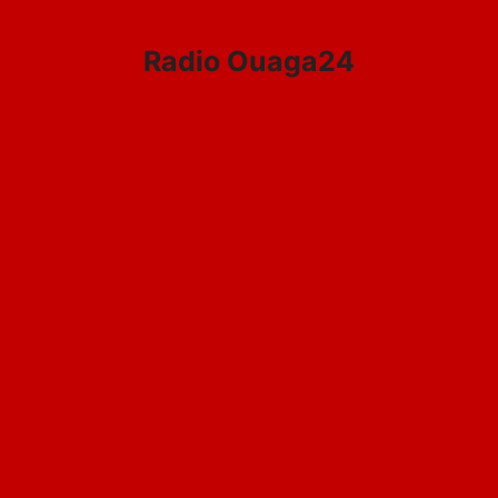
Aller
au
Radio Ouaga24
contenu