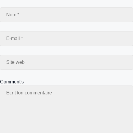
Nom
E-
Site
mail
web
Comment's