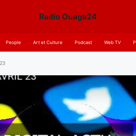
Radio Ouaga24
People
Art et Culture
Podcast
Web TV
P
 23