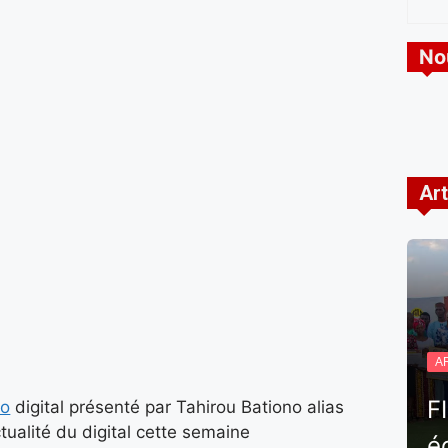
No
Art
A
F
o
digital présenté par Tahirou Bationo alias
ctualité du digital cette semaine
é