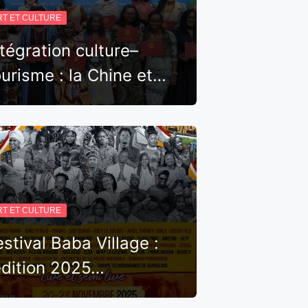
RT ET CULTURE
ntégration culture–
ourisme : la Chine et…
RT ET CULTURE
estival Baba Village :
’édition 2025…