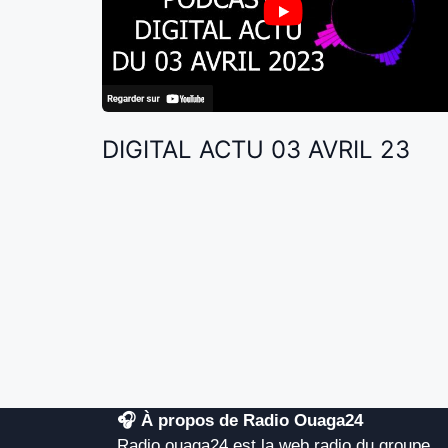
DIGITAL ACTU 03 AVRIL 23
🎧 À propos de Radio Ouaga24
Radio.ouaga24 est la web radio du groupe