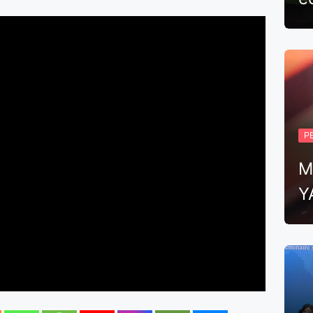
P
M
Y