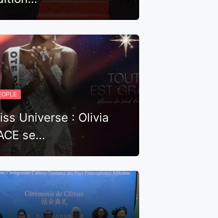
EOPLE
iss Universe : Olivia
ACE se…