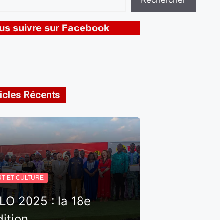
Rechercher
us suivre sur Facebook
icles Récents
RT ET CULTURE
ILO 2025 : la 18e
dition…