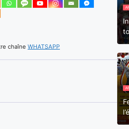
A
I
t
otre chaîne
WHATSAPP
A
F
l