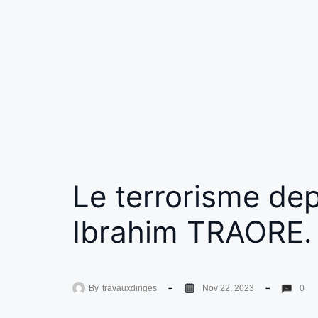
Le terrorisme depu
Ibrahim TRAORE.
By
travauxdiriges
Nov 22, 2023
0