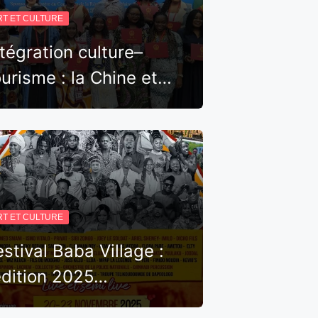
RT ET CULTURE
ntégration culture–
ourisme : la Chine et…
RT ET CULTURE
estival Baba Village :
’édition 2025…