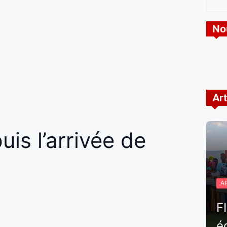
No
Art
is l’arrivée de
A
F
é