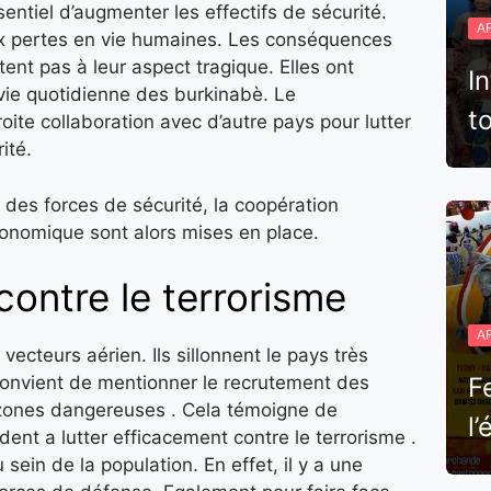
sentiel d’augmenter les effectifs de sécurité.
A
x pertes en vie humaines. Les conséquences
ent pas à leur aspect tragique. Elles ont
I
vie quotidienne des burkinabè. Le
t
ite collaboration avec d’autre pays pour lutter
ité.
des forces de sécurité, la coopération
onomique sont alors mises en place.
contre le terrorisme
A
ecteurs aérien. Ils sillonnent le pays très
 convient de mentionner le recrutement des
F
 zones dangereuses . Cela témoigne de
l
ent a lutter efficacement contre le terrorisme .
 sein de la population. En effet, il y a une