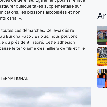
 forces de défense. Egalement pour faire face
instaurer quelque taxes supplémentaire sur
nications, les boissons alcoolisées et non
Ar
nts canal +.
nt toutes ces démarches. Celle-ci désire
 au Burkina Faso . En plus, nous pouvons
que du président Traoré. Cette adhésion
se le terrorisme des milliers de fils et fille
INTERNATIONAL