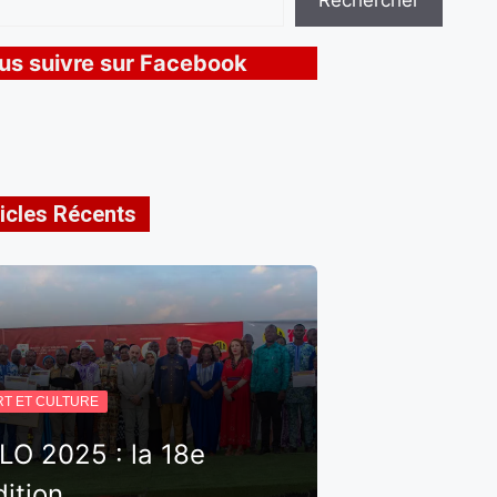
Rechercher
us suivre sur Facebook
icles Récents
RT ET CULTURE
ILO 2025 : la 18e
dition…