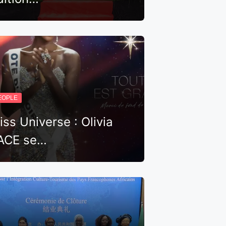
EOPLE
iss Universe : Olivia
ACE se…