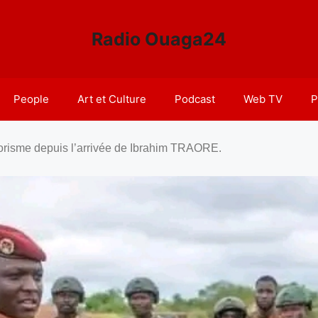
Radio Ouaga24
People
Art et Culture
Podcast
Web TV
P
rorisme depuis l’arrivée de Ibrahim TRAORE.